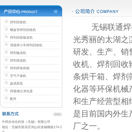
焊剂回收机
无锡联通焊接
螺旋管焊剂回收机
光秀丽的太湖之
焊剂回收输送机
埋弧焊小车焊剂回收机
研发、生产、销
焊剂输送机
焊剂筛选机
收机、焊剂回收
焊剂焊条烘箱
条烘干箱、焊剂
空气干燥机
旋涡风泵
化器等环保机械
焊接烟尘净化器
配件
和生产经营型相
是目前国内外生
中焊自动化科技（无锡）有限公司
厂之一。
地址：无锡市新吴区鸿山街道锡梅路174-2